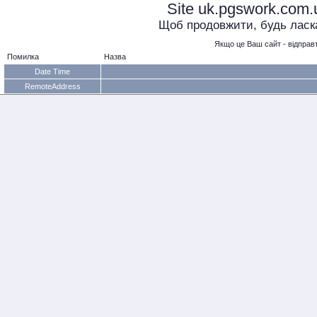
Site uk.pgswork.com
Щоб продовжити, будь ласка,
Якщо це Ваш сайт - відправт
Помилка
Назва
Date Time
RemoteAddress