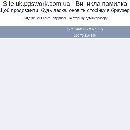
Site uk.pgswork.com.ua - Виникла помилка
Щоб продовжити, будь ласка, оновіть сторінку в браузер
Якщо це Ваш сайт - відправте цю сторінку адміністратору
{ts '2026-08-07 23:01:40'}
216.73.216.109