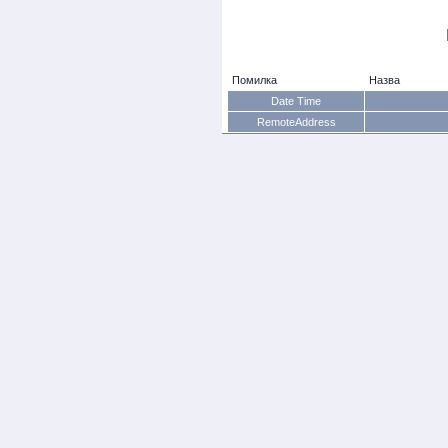
Помилка
Назва
Date Time
RemoteAddress